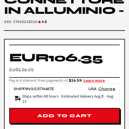
CONNETTORE
IN ALLUMINIO -
SKU 27060228326
4.8
EUR106.35
EUR136.35
Pay in 4 interest-free payments of
$26.59
Learn more
SHIPPING ESTIMATE
USA
Change
Ships within 48 hours · Estimated delivery
Aug 8
-
Aug
13
ADD TO CART