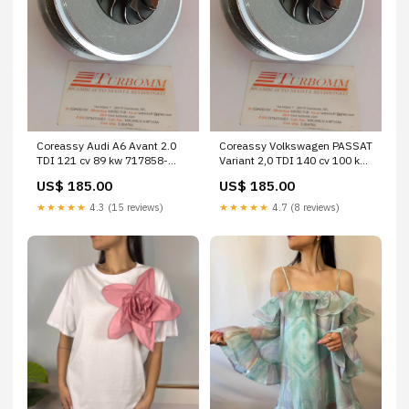
Coreassy Audi A6 Avant 2.0
Coreassy Volkswagen PASSAT
TDI 121 cv 89 kw 717858-
Variant 2,0 TDI 140 cv 100 kw
5001 compressore clima Seat
758219-5008 alternatore
US$ 185.00
US$ 185.00
Ibiza IV 1.0
CITROËN JUMPER 3.0 HDi 145
cv 107 kw
★★★★★
4.3 (15 reviews)
★★★★★
4.7 (8 reviews)