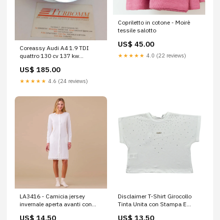
Copriletto in cotone - Moirè
tessile salotto
US$ 45.00
Coreassy Audi A4 1.9 TDI
★★★★★
4.0 (22 reviews)
quattro 130 cv 137 kw
717858-5003 0375g9
US$ 185.00
★★★★★
4.6 (24 reviews)
LA3416 - Camicia jersey
Disclaimer T-Shirt Girocollo
invernale aperta avanti con
Tinta Unita con Stampa E
abbottonatura nascosta
Brillantini per Bambina
US$ 14.50
US$ 13.50
vestaglia bride
IMPORT_2026_07_27_5_10_178516