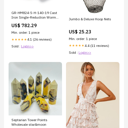
GR-HM824-5-H-140-19 Cast
Iron Single-Reduction Worm
Jumbo & Deluxe Hoop Nets
Reducer IP69K
US$ 782.29
US$ 25.23
Min. order: 1 piece
Min. order: 1 piece
4.1 (26 reviews)
★★★★★
4.4 (11 reviews)
★★★★★
Sold :
Login>>
Sold :
Login>>
Septarian Tower Points
Wholesale star&moon