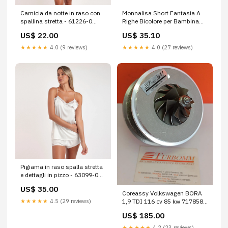
Camicia da notte in raso con
Monnalisa Short Fantasia A
spallina stretta - 61226-0
Righe Bicolore per Bambina
OTTANIO
Taglia:14A
US$ 22.00
US$ 35.10
★★★★★
4.0 (9 reviews)
★★★★★
4.0 (27 reviews)
Pigiama in raso spalla stretta
e dettagli in pizzo - 63099-0
Taglia:S
US$ 35.00
Coreassy Volkswagen BORA
★★★★★
4.5 (29 reviews)
1,9 TDI 116 cv 85 kw 717858-
5003 semiasse VW
US$ 185.00
TRANSPORTER IV 2.5 TDI – cv
102 – kw 75
★★★★★
4.2 (23 reviews)