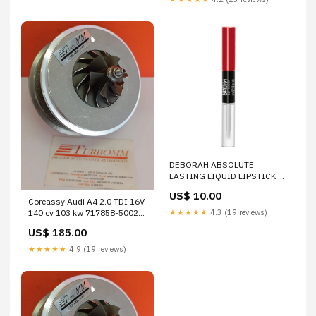
DEBORAH ABSOLUTE
LASTING LIQUID LIPSTICK 10
terre-abbronzanti
US$ 10.00
Coreassy Audi A4 2.0 TDI 16V
★★★★★
4.3 (19 reviews)
140 cv 103 kw 717858-5002
giunto Volkswagen Polo 1.4
US$ 185.00
TDI 75 cv 55 kw
★★★★★
4.9 (19 reviews)