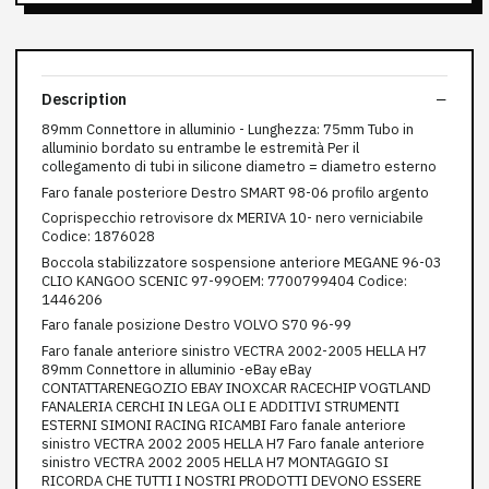
Description
89mm Connettore in alluminio - Lunghezza: 75mm Tubo in
alluminio bordato su entrambe le estremità Per il
collegamento di tubi in silicone diametro = diametro esterno
Faro fanale posteriore Destro SMART 98-06 profilo argento
Coprispecchio retrovisore dx MERIVA 10- nero verniciabile
Codice: 1876028
Boccola stabilizzatore sospensione anteriore MEGANE 96-03
CLIO KANGOO SCENIC 97-99OEM: 7700799404 Codice:
1446206
Faro fanale posizione Destro VOLVO S70 96-99
Faro fanale anteriore sinistro VECTRA 2002-2005 HELLA H7
89mm Connettore in alluminio -eBay eBay
CONTATTARENEGOZIO EBAY INOXCAR RACECHIP VOGTLAND
FANALERIA CERCHI IN LEGA OLI E ADDITIVI STRUMENTI
ESTERNI SIMONI RACING RICAMBI Faro fanale anteriore
sinistro VECTRA 2002 2005 HELLA H7 Faro fanale anteriore
sinistro VECTRA 2002 2005 HELLA H7 MONTAGGIO SI
RICORDA CHE TUTTI I NOSTRI PRODOTTI DEVONO ESSERE