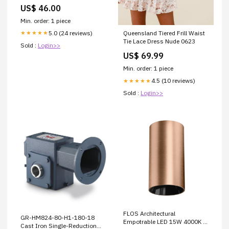
US$ 46.00
Min. order: 1 piece
5.0 (24 reviews)
★★★★★
Queensland Tiered Frill Waist
Tie Lace Dress Nude 0623
Sold :
Login>>
US$ 69.99
Min. order: 1 piece
4.5 (10 reviews)
★★★★★
Sold :
Login>>
FLOS Architectural
GR-HM824-80-H1-180-18
Empotrable LED 15W 4000K —
Cast Iron Single-Reduction