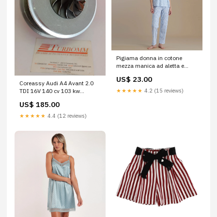
Pigiama donna in cotone
mezza manica ad aletta e
pantalone lungo - FA9032AB
US$ 23.00
FASCE ANTISFREGAMENTO
Coreassy Audi A4 Avant 2.0
★★★★★
4.2 (15 reviews)
TDI 16V 140 cv 103 kw
717858-5002 turbina Peugeot
US$ 185.00
807 2.0 HDi– kw 88
★★★★★
4.4 (12 reviews)