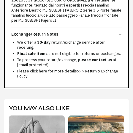
260105359RRICAMBIO USATO ORIGINALE (Perfettamente
funzionante, testato dai nostri esperti) Freccia Fanalino
Anteriore Destro MITSUBISHI PAJERO 2 Serie 3 5 Porte fanale
fanalino lucciola luce lato passeggero Fanale freccia frontale
per MITSUBISHI Pajero II
Exchange/Return Notes
We offer a
30-day
return/exchange service after
receiving.
Final sale items
are not eligible for returns or exchanges.
To process your return/exchange,
please contact us
at
[email protected]
Please click here for more details>>>
Return & Exchange
Policy
YOU MAY ALSO LIKE