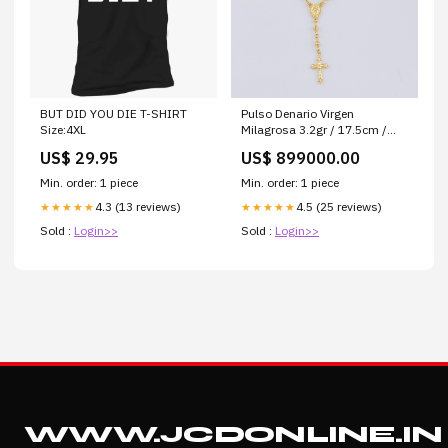
BUT DID YOU DIE T-SHIRT
Pulso Denario Virgen
Size:4XL
Milagrosa 3.2gr / 17.5cm /
2.9mm Oro Amarillo 18K *
US$ 29.95
US$ 899000.00
Peso (gr):3.2
Min. order: 1 piece
Min. order: 1 piece
4.3 (13 reviews)
4.5 (25 reviews)
★★★★★
★★★★★
Sold :
Login>>
Sold :
Login>>
WWW.JCDONLINE.IN