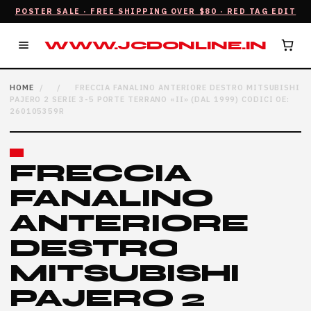
POSTER SALE · FREE SHIPPING OVER $80 · RED TAG EDIT
WWW.JCDONLINE.IN
HOME
/
/
FRECCIA FANALINO ANTERIORE DESTRO MITSUBISHI
PAJERO 2 SERIE 3-5 PORTE TERRANO «II» (DAL 1999) CODICI OE:
260105359R
FRECCIA
FANALINO
ANTERIORE
DESTRO
MITSUBISHI
PAJERO 2