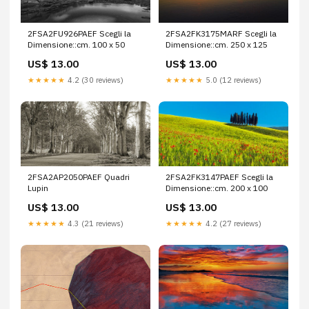
2FSA2FU926PAEF Scegli la
2FSA2FK3175MARF Scegli la
Dimensione::cm. 100 x 50
Dimensione::cm. 250 x 125
US$ 13.00
US$ 13.00
★★★★★
4.2 (30 reviews)
★★★★★
5.0 (12 reviews)
2FSA2AP2050PAEF Quadri
2FSA2FK3147PAEF Scegli la
Lupin
Dimensione::cm. 200 x 100
US$ 13.00
US$ 13.00
★★★★★
4.3 (21 reviews)
★★★★★
4.2 (27 reviews)