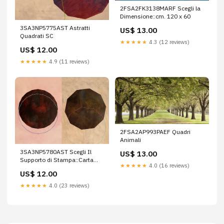
2FSA2FK3138MARF Scegli la
Dimensione::cm. 120 x 60
3SA3NP5775AST Astratti
US$ 13.00
Quadrati SC
★★★★★
4.3 (12 reviews)
US$ 12.00
★★★★★
4.9 (11 reviews)
2FSA2AP993PAEF Quadri
Animali
3SA3NP5780AST Scegli Il
US$ 13.00
Supporto di Stampa::Carta
★★★★★
4.0 (16 reviews)
Opaca
US$ 12.00
★★★★★
4.0 (23 reviews)