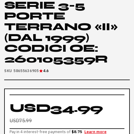
SERIE 3-5
PORTE
TERRANO «II»
(DAL 1999)
CODICI OE:
260105359R
SKU 58655636905
4.6
USD34.99
USD75.99
Pay in 4 interest-free payments of
$8.75
Learn more